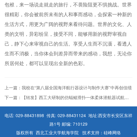
包袱，来一场说走就走的旅行，不畏险阻更不惧挑战。世界
很精彩，你会被前所未有的人和事而感动，会探索一种新的
生活方式，用更为广阔的视野来看待问题。世界的文化、人
类的文明，异彩纷呈，接受不同，能够用新的视野审视自
己，静下心来审视自己的生活。享受人生而不沉湎，看透人
生而不消极，当你体会到差异而带来的感动，我想，无论你
所居何处，都可以呈现出全新的色彩。
上一篇：我校在“第八届全国海洋航行器设计与制作大赛”中再创佳绩
下一篇：【转发】西工大研制的仿蝠鲼滑扑一体柔体潜航器试航成功
电话: 029-88431898 传真: 029-88431124 地址:西安市长安区东祥
路1号 邮编: 710129
版权所有 西北工业大学航海学院 技术支持：硅峰网络