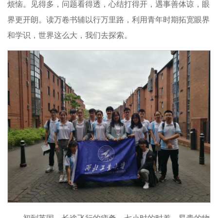
烦恼。见得多，问题看得透，心结打得开，遇事善体谅，眼
界更开朗。读万卷书辅以行万里路，利用青年时期拓宽眼界
和学识，世界这么大，我们去探索。
初到英国，长途飞行的疲惫、七小时的时差、昂贵的物