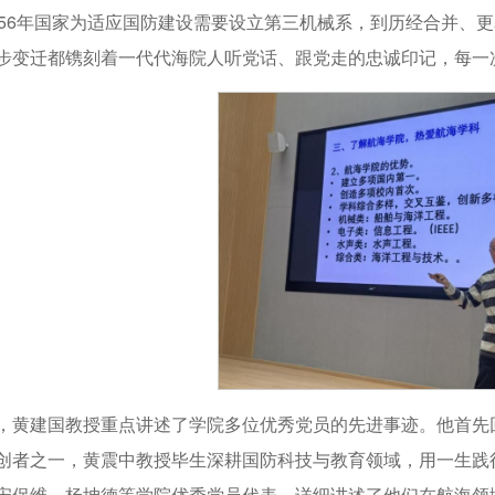
956年国家为适应国防建设需要设立第三机械系，到历经合并、
步变迁都镌刻着一代代海院人听党话、跟党走的忠诚印记，每一
，黄建国教授重点讲述了学院多位优秀党员的先进事迹。他首先
创者之一，黄震中教授毕生深耕国防科技与教育领域，用一生践行
宋保维、杨坤德等学院优秀党员代表，详细讲述了他们在航海领