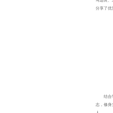
分享了优
结合
志，修身
人。