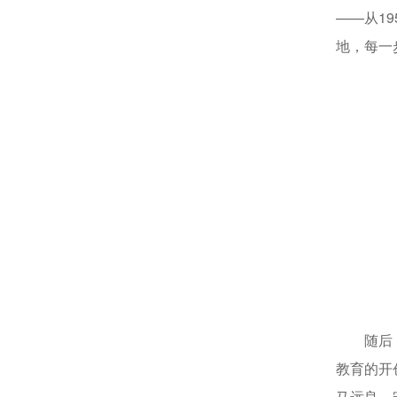
——从1
地，每一
随后
教育的开
马远良、