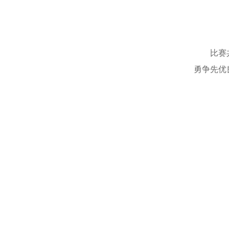
比赛
勇争先优