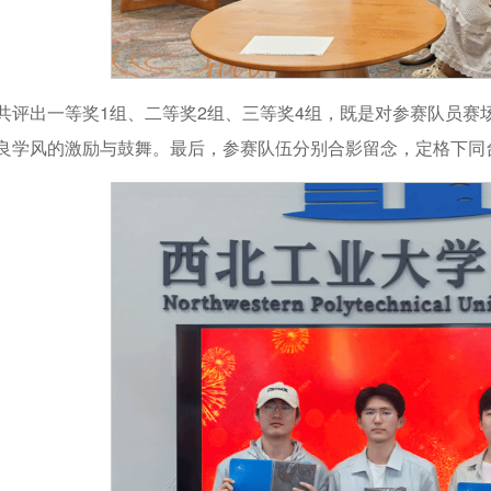
共评出一等奖1组、二等奖2组、三等奖4组，既是对参赛队员赛
良学风的激励与鼓舞。最后，参赛队伍分别合影留念，定格下同