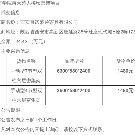
海学院海天苑大楼密集架项目
、成交信息
应商名称：
西安百诺盛通家具有限公司
应商地址：
陕西省西安市高新区唐延路35号旺座现代城E座2幢1280
交金额：
24.42
（万元）
、主要采购信息
号
货物名称
品牌型号
货物单
手动型7节型双
6
300*580*2400
1480元
柱六层密集架
手动型4节型双
3600*580*2400
1480元
柱六层密集架
、公告期限
本公告发布之日起1个工作日。
、凡对本次公告内容提出询问，请按以下方式联系。