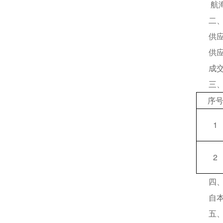
航
二
供
供
成
三
序
1
2
四
自
五