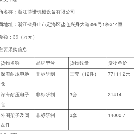
商名称：浙江博诺机械设备有限公司
商地址：浙江省舟山市定海区盐仓兴舟大道396号1栋314室
金额：36（万元）
主要采购信息
货物名称
品牌型号
货物数量
货物单价
深海耐压电池
非标研制
三套（12件）
77111.2元
仓
深海耐压电子
非标研制
3套
31414
仓
外围架子及圆
非标研制
3套
14000.7
盘件