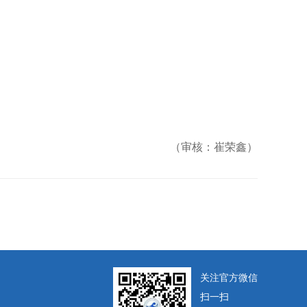
（审核：崔荣鑫）
关注官方微信
扫一扫