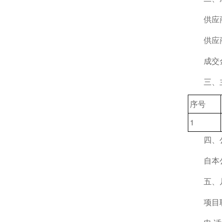
供应
供应
成交
三、
序号
1
四、
自本
五、
项目