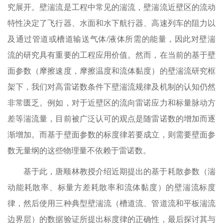
究展开。壁湍流是工程中常见的湍流，壁湍流近壁区的流动
特性决定了飞行器、水面和水下航行器、高速列车的阻力以
及通过管道或槽道输送气体/液体所需的能量，因此对壁湍
流的研究具有重要的工程应用价值。然而，在当前的基于壁
面参数（摩擦速度，摩擦温度和流体黏度）的壁湍流研究框
架下，我们对高雷诺数条件下壁湍流规律及机制的认知仍然
非常匮乏。例如，对于近壁区的流向雷诺应力和标量脉动方
差等湍流量，目前被广泛认可的观点是随雷诺数的增加而逐
渐增加。而基于壁面参数的标度律若要成立，则需要壁面参
数无量纲的这些物理量不依赖于雷诺数。
基于此，唐顺林教授介绍近期提出的基于耗散参数（湍
动能耗散率、标量方差耗散率和流体黏度）的壁湍流标度
律，然后使用三种典型壁湍流（槽道流、管道流和平板湍流
边界层）的数据验证所提出标度律的正确性，最后探讨其与