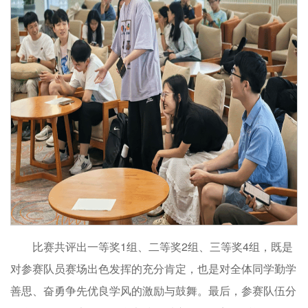
比赛共评出一等奖1组、二等奖2组、三等奖4组，既是
对参赛队员赛场出色发挥的充分肯定，也是对全体同学勤学
善思、奋勇争先优良学风的激励与鼓舞。最后，参赛队伍分