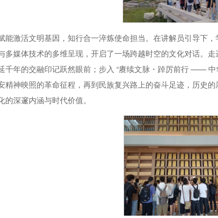
赋能激活文明基因，知行合一淬炼使命担当。在讲解员引导下，
与多媒体技术的多维呈现，开启了一场跨越时空的文化对话。走进“
延千年的交融印记跃然眼前；步入 “赓续文脉・踔厉前行 —— 
安精神映照的革命征程，再到民族复兴路上的奋斗足迹，历史的
化的深邃内涵与时代价值。