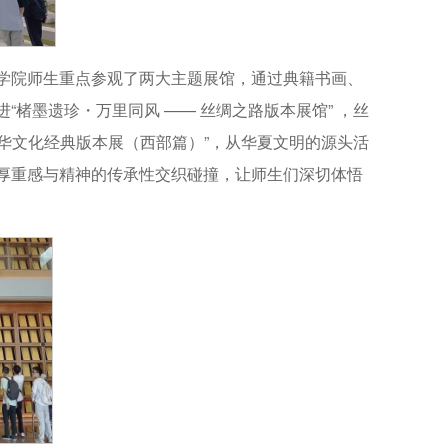
学院师生重点参观了两大主题展馆，通过典籍书画、
楮墨遗珍・万里同风 —— 丝绸之路版本展馆” ，丝
中华文化经典版本展（西部篇）”，从华夏文明的源头活
厚重感与精神的传承性交织碰撞，让师生们深切体悟