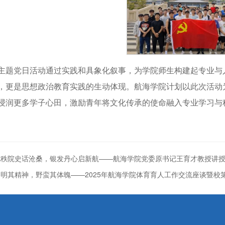
主题党日活动通过实践和具象化叙事，为学院师生构建起专业与
，更是思想政治教育实践的生动体现。航海学院计划以此次活动
浸润更多学子心田，激励青年将文化传承的使命融入专业学习与
七秩院史话沧桑，银发丹心启新航——航海学院党委原书记王育才教授讲
明其精神，野蛮其体魄——2025年航海学院体育育人工作交流座谈暨校