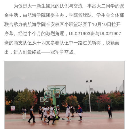
为促进大一新生彼此的认识与交流，丰富大二同学的课
余生活，由航海学院团委主办，学院篮球队、学生会文体部
联合承办的航海学院长安校区小班篮球赛于10月10日拉开
序幕。经过半个月的激烈角逐，DL021903班与DL021907
班的两支队伍从十四支参赛队伍中一路过关斩将，脱颖而
出，进入到最终章——冠军争夺战。