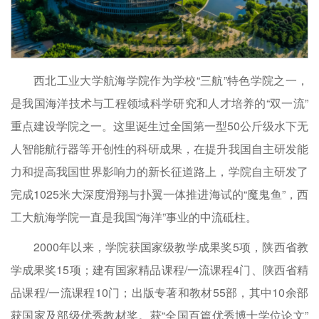
西北工业大学航海学院作为学校“三航”特色学院之一，
是我国海洋技术与工程领域科学研究和人才培养的“双一流”
重点建设学院之一。这里诞生过全国第一型50公斤级水下无
人智能航行器等开创性的科研成果，在提升我国自主研发能
力和提高我国世界影响力的新长征道路上，学院自主研发了
完成1025米大深度滑翔与扑翼一体推进海试的“魔鬼鱼”，西
工大航海学院一直是我国“海洋”事业的中流砥柱。
2000年以来，学院获国家级教学成果奖5项，陕西省教
学成果奖15项；建有国家精品课程/一流课程4门、陕西省精
品课程/一流课程10门；出版专著和教材55部，其中10余部
获国家及部级优秀教材奖。获“全国百篇优秀博士学位论文”