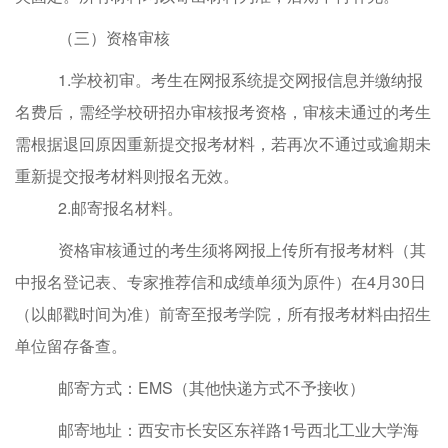
（
三）
资格审核
1.
学校初审
。
考生在网报系统
提交网报信息并缴纳报
名费后，
需经学校研招办审核报考资格
，审核
未通过的考生
需
根据退回原因重新提交报考材料
，
若再次不通过或逾期未
重新提交报考材料则报名无效。
2.邮寄报名材料。
资格审核通过的考生
须将网报上传所有报考材料
（其
中报名登记表、专家推荐信和成绩单须为原件）在
4月30日
（以邮戳时间为准）前
寄至
报考学院，所有报考材料由招生
单位留存备查。
邮寄方式：
EMS（其他快递方式不予接收）
邮寄地址：西安市长安区东祥路
1号西北工业大学海