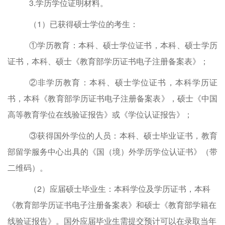
3.
学历学位证明材料
。
（
1
）
已获得硕士学位的考生
：
①
学历教育：
本科、硕士学位证书
，
本科、硕士学历
证书
，
本科、硕士
《教育部
学历证书电子注册备案表
》；
②
非学历教育：
本科、硕士学位证书
，
本科学历证
书
，
本科
《教育部
学历证书电子注册备案表
》，硕士
《中国
高等教育学位在线验证
报告
》或《学位认证报告》
；
③
获得国外学位的人员：
本科、硕士
毕业
证书
，
教育
部留学服务中心出具的《国（境）外学历学位认证书》
（带
二维码）
。
（
2
）
应届
硕士毕业生
：
本科学位及学历证书
，
本科
《教育部
学历证书电子注册备案表
》
和硕士
《教育部学籍在
线验证报告》
。
国外应届毕业生需提交
预计可以在录取当年