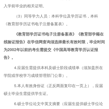
入学前毕业的相关证明
。
（
3
）
同等学力人员
：
本科学位及学历证书
，
本科
《教育部
学历证书电子注册备案表
》
。
《教育部学历证书电子注册备案表》
《教育部学籍在
线验证报告》
在学信网查询须
选择最长
有效
时限，毕业时间
为
2002
年以前的考生需提交《中国高等教育学历认证报
告》。
4.
应届生需提供
本科及硕士阶段成绩单（须加盖所在
学院或学校学习成绩管理部门公章）
。
5
.
本人有效身份证（正反
两面
复印在一页上
）
，
应届
硕士毕业生需提供学生证
。
6
.
硕士学位论文
中英文摘要
（应届生提供硕士学位论