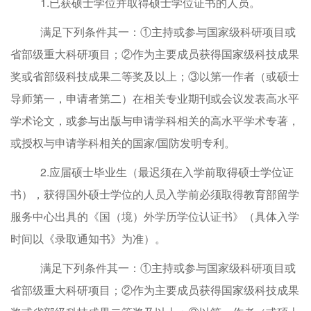
1.
已获硕士学位并取得硕士学位证书的人员
。
满足下列条件其一
：
①
主持或参与国家级科研项目或
省部级重大科研项目；
②
作为主要成员
获得国家级科技成果
奖或省部级科技成果二等奖及以上；
③
以第一作者（或
硕士
导师第一
，
申请者
第二）
在相关专业期刊或会议发表
高水平
学术论文，或
参与出版与申请学科相关的高水平学术专著
，
或授权与申请学科相关的国家
/国防发明专利
。
2.
应届硕士毕业生（最迟须在入学前取得硕士学位证
书）
，
获得国外硕士学位的人员
入学
前必须取得教育部留学
服务中心出具的《国（境）外学历学位认证书》
（
具体入学
时间以《录取通知书》为准）
。
满足下列条件其一
：
①
主持或参与国家级科研项目或
省部级重大科研项目；
②
作为主要成员
获得国家级科技成果