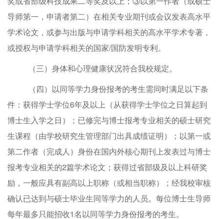
奖或省部级科技成果二等奖及以上；
③
以第一作者（或
硕士
导师第一
，
申请者
第二）
在相关专业期刊或会议发表
高水平
学术论文，或
参与出版与申请学科相关的高水平学术专著
，
或授权与申请学科相关的国家
/国防发明专利
。
（三）
身体
和心理
健康状况符合
我校
规定。
（四）
以
同等学力
身份报考的考生需同时满足以下
条
件：
获得学士学位
6
年
及
以上（从获得学士学位之日算起到
博士生入学之日）；已修完与博士报考专业相关的硕士研究
生课程（由学校研究生管理部门出具成绩证明）；以第一或
第二作者（完成人）身份在国
内外核心期刊上发表过与博士
报考专业相关的
2
篇学术论文；获得过省部级
及
以上科研
奖
励
，一般应具有副高以上职称（或相当职称）；经我校审核
确认已达到与硕士毕业生同等学力的人员
。
每位博士生
导师
每年
最多只能招收
1
名
以
同等学
力身份报考的考生。