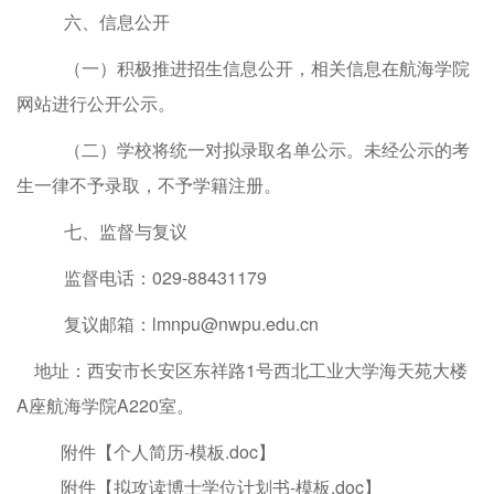
六
、
信息
公开
（一）积极推进招生信息公开，相关信息在航海学院
网站进行公开公示。
（二）学校将统一对拟录取名单公示。未经公示的考
生一律不予录取，不予学籍注册。
七、
监督与复议
监督电话：
029-884
31179
复议邮箱：
lmnpu
@nwpu.edu.cn
地址：
西安市长安区东祥路
1号西北工业大学海天苑大楼
A座航海学院A220室
。
附件【
个人简历-模板.doc
】
附件【
拟攻读博士学位计划书-模板.doc
】