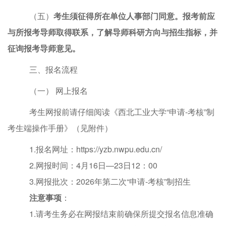
（五）
考生须征得所在单位人事部门同意。报考前应
与所报考导师取得联系，了解导师科研方向与招生指标，并
征询报考导师意见。
三、
报名流程
（一）
网上报名
考生
网报前请仔细阅读《西北工业大学
“申请
-
考核”制
考生端操作手册》（见附件）
1.
报名网址：
https://yzb.nwpu.edu.cn/
2.
网报时间：
4
月
16
日
—
23
日
12
：
00
3.
网报批次：
2026
年第二次“申请
-
考核”制招生
注意事项
：
1.请考生务必在网报结束前确保所提交报名信息准确