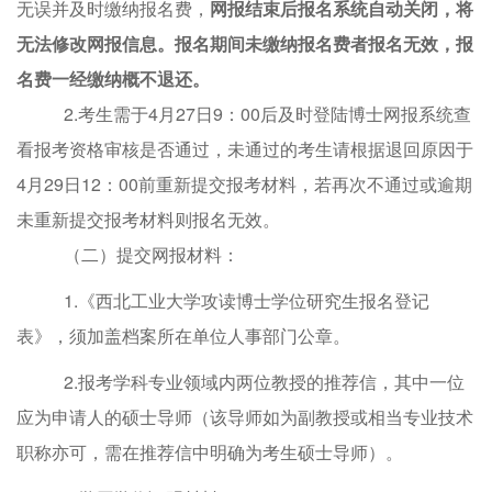
无误并及时缴纳报名费，
网报结束后报名系统自动关闭，将
无法
修改网报信息。
报名期间未缴纳报名费者报名无效，报
名费一经缴纳概不退还。
2.考生需
于
4月27日9：00
后及时登陆博士网报系统查
看报考
资格审核是否通过，未通过的考生请根据退回原因于
4月29日12：00
前重新提交报考材料，若再次不通过或逾期
未重新提交报考材料则报名无效。
（二）
提交
网报
材料：
1.
《西北工业大学攻读博士学位研究生
报名登记
表
》
，
须加盖档案所在单位人事部门公章。
2.
报考学科
专业领域内两位教授的推荐信
，
其中一位
应为申请人的硕士导师（该导师如为副教授或相当专业技术
职称亦可
，
需在推荐信中明确为考生硕士导师
）。