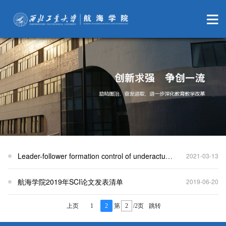
Leader-follower formation control of underactuated autonomous underwater vehicles,Ocean Engineering (崔荣鑫)
2021-03-13
航海学院2019年SCI论文发表清单
2019-06-20
上页
1
2
第
/2页
跳转