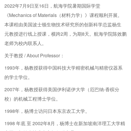
2022
年
7
月
9
日至
16
日，航海学院暑期国际学堂
《
Mechanics of Materials
（材料力学）》课程顺利开展。
本课程由美国波士顿生物技术研究所的创新科学总监
杨生
元
教授进行线上授课，横跨
2
周，为期
8
天。航海学院陈效鹏
老师为校内联系人。
关于教授
/ About Professor
：
1993
年
，杨教授获得中国科技大学精密机械与精密仪器系
的学士学位。
2007
年
，杨教授获得美国伊利诺伊大学（厄巴纳
-
香槟分
校
）的机械工程博士学位。
1998
年，杨博士访问日本东京农工大学。
1998
年底
至
2002
年
8
月
，杨博士在新加坡南洋理工大学精