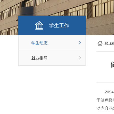
学生工作
学生动态
您现
就业指导
20
于健翔楼
动内容涵