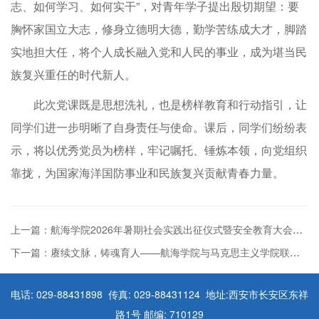
志、如何学习、如何实干”，对青年学子提出殷切期望：要
胸怀家国立大志，修身立德明大德，勤学苦练成大才，脚踏
实地担大任，将个人成长融入党和人民的事业，成为堪当民
族复兴重任的时代新人。
此次党课既是思想洗礼，也是榜样教育和行动指引，让
同学们进一步明晰了自身责任与使命。课后，同学们纷纷表
示，将以优秀党员为榜样，牢记嘱托、锤炼本领，向党组织
靠拢，为国家海洋国防事业和民族复兴贡献青春力量。
上一篇：航海学院2026年暑期社会实践出征仪式暨安全教育大会顺利举办
下一篇：赓续文脉，铸魂育人——航海学院与马克思主义学院联合开展博物馆研学实践
电话: 029-88431898 传真: 029-88431124 地址:西安市长安区东祥
路1号 邮编: 710129