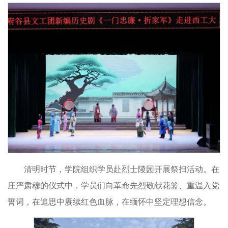
清明时节，学院组织学员赴烈士陵园开展祭扫活动。在
庄严肃穆的仪式中，学员们向革命先烈敬献花篮、重温入党
誓词，在追思中赓续红色血脉，在缅怀中坚定理想信念。