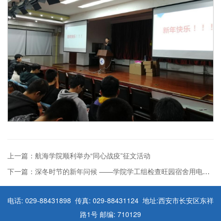
上一篇：航海学院顺利举办“同心战疫”征文活动
下一篇：深冬时节的新年问候 ——学院学工组检查旺园宿舍用电安全情况
电话: 029-88431898 传真: 029-88431124 地址:西安市长安区东祥
路1号 邮编: 710129