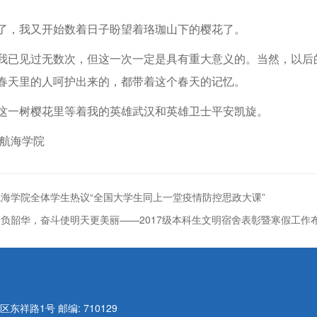
了，我又开始数着日子盼望着珞珈山下的樱花了。
我已见过无数次，但这一次一定是具有重大意义的。当然，以后
春天里的人呵护出来的，都带着这个春天的记忆。
这一树樱花里等着我的英雄武汉和英雄卫士平安凯旋。
 航海学院
海学院全体学生热议“全国大学生同上一堂疫情防控思政大课”
负韶华，奋斗使明天更美丽——2017级本科生文明宿舍表彰暨寒假工作
长安区东祥路1号 邮编: 710129