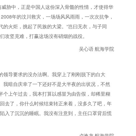
与威胁中，正是中国人这份深入骨髓的性情，才使得华
，2008年的汶川救灾，一场场风风雨雨，一次次抗争，
代的火炬，挑起了民族的大梁。“岂曰无衣，与子同
我们攻坚克难，打赢这场没有硝烟的战役。
吴心语 航海学院
的领导要求的没办法啊。我穿上了刚刚脱下的白大
。我暗自庆幸了一下还好不是大半夜的出状况，不然
半个上午过去，我本打算以感冒为由告假，却稀里糊
别回去了，你什么时候结束转正来着，没多久了吧，年
马陷入了沉沉的睡眠。我没有注意到，主任口罩背后慌
卢逸龙 航海学院