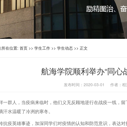
在所在位置:
首页
>>
学生工作
>>
学生动态
>> 正文
航海学院顺利举办“同心
发布时间：2020-03-01 作者
样一群人，当疫病来临时，他们义无反顾地逆行在战疫一线，留
滴汗水温暖了冷冽的寒冬。
传抗疫英雄事迹，加深同学们对疫情的认知和防范意识，表达对