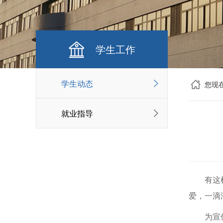
学生工作
学生动态
您现
就业指导
有这
爱，一滴
为宣