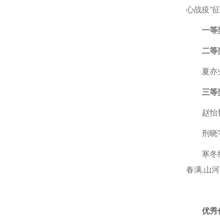
心战疫”
一等
二等
夏亦
三等
赵怡
刑晓
寒冬
春满,山
优秀