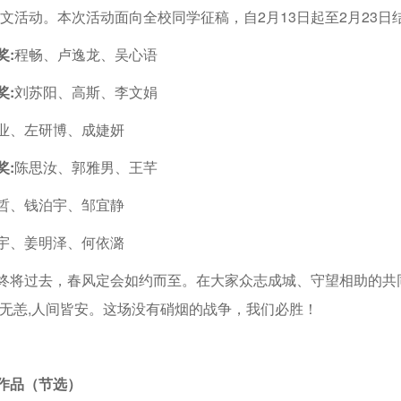
征文活动。本次活动面向全校同学征稿，自2月13日起至2月23
奖:
程畅、卢逸龙、吴心语
奖:
刘苏阳、高斯、李文娟
业、左研博、成婕妍
奖:
陈思汝、郭雅男、王芊
哲、钱泊宇、邹宜静
宇、姜明泽、何依潞
终将过去，春风定会如约而至。在大家众志成城、守望相助的共
河无恙,人间皆安。这场没有硝烟的战争，我们必胜！
作品（节选）