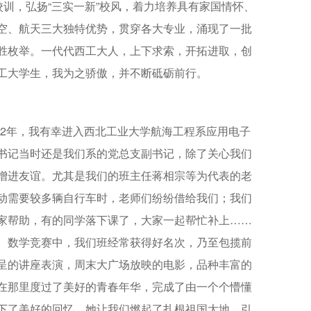
校训，弘扬“三实一新”校风，着力培养具有家国情怀、
空、航天三大独特优势，贯穿各大专业，涌现了一批
胜枚举。一代代西工大人，上下求索，开拓进取，创
工大学生，我为之骄傲，并不断砥砺前行。
82年，我有幸进入西北工业大学航海工程系应用电子
书记当时还是我们系的党总支副书记，除了关心我们
增进友谊。尤其是我们的班主任蒋相宗等为代表的老
动需要较多辆自行车时，老师们纷纷借给我们；我们
家帮助，有的同学落下课了，大家一起帮忙补上……
、数学竞赛中，我们班经常获得好名次，乃至包揽前
呈的讲座表演，周末大广场放映的电影，品种丰富的
在那里度过了美好的青春年华，完成了由一个个懵懂
下了美好的回忆，她让我们燃起了扎根祖国大地、引