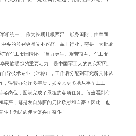
军相统一”。作为长期扎根西部、献身国防，由军而
党中央的号召更是义不容辞。军工行业，需要一大批敢
家”的军工报国情怀，“自力更生、艰苦奋斗、军工报
中华民族崛起的重要动力，是中国军工人的真实写照。
雷自导技术专业（时称），工作后分配到研究所具体从
作，辗转办公厅多年后，如今又更多地从事军工工
等各岗位，圆满完成了承担的各项任务。每当看到有
和尊严，都是发自肺腑的无比欣慰和自豪！因此，也
奋斗！为民族伟大复兴而奋斗！