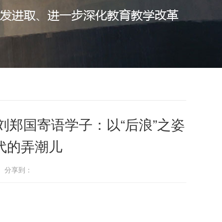
郑国寄语学子：以“后浪”之姿
代的弄潮儿
： 分享到：