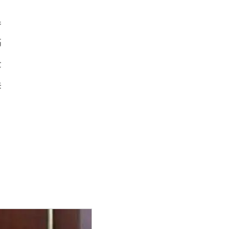
换
隔
发
来