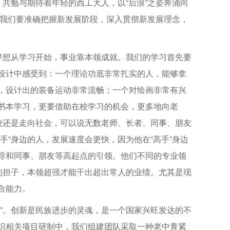
，共勉与期待着年轻的西工大人，以“后浪”之姿奔涌向
考。我们要准确把握新发展阶段，深入贯彻新发展理念，
。梦想从学习开始，事业靠本领成就。我们的学习首先要
设计中感受到：一个理论功底非常扎实的人，能够拿
，设计出的装备运动非常流畅；一个对绘画非常有兴
书本学习，更要借助在校学习的机会，更多地向老
校还是走向社会，可以说无数老师、长者、同事、朋友
手”身边的人，发展速度会更快，因为他在“高手”身边
导和同事、朋友等高起点的引领。他们不同的专业领
的担子，本领超强才能干出超出常人的业绩。尤其是现
合能力。
新”。创新是民族进步的灵魂，是一个国家兴旺发达的不
织相关项目研制中，我们组建团队采取一种老中青紧