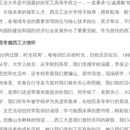
工业大学是中国最好的军工高等学府之一，一直秉承“公诚勇毅”
、引领未来的领军人才。西北工业大学得天独厚，拥有航海、航
才，各领域专业的重要管理岗位与核心技术岗位，英才辈出，不
为国防建设和国民经济社会发展作出了重要贡献。作为曾经的西
昔常燃西工大情怀
“白驹过隙，时光荏苒”，每每回忆在校时光，仍然历历在目。19
从学。大学入校后，从学校到系里，我们倍感学校温暖，李保义
思想和生活外，还专程带着我们爬骊山、观华清池，现场研学，
智体美、衣食住行等各方面对我们格外关心和照顾。我们组织活
时，老师们还连带着米面提供给我们。同学病了，老师关心，大
学，我们班年年被学校评为先进班集体，在校院系等举行的英语
、文艺活动也经常取得好成绩；学习氛围浓厚的图书馆，精彩纷
，优雅山水树林的情谊……西工大是我们曾经共同的家园，我们
国建设者的成长历程。她让我们学到了应有的知识，她让我们留