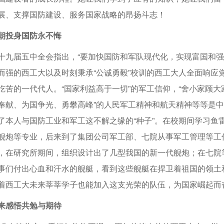
展、支撑国防建设、服务国家战略的昂扬斗志！
朝投身国防永不悔
十九届五中全会指出，“要加快国防和军队现代化，实现富国和强
而强的西工大以及时刻秉承“公诚勇毅”校训的西工大人全面响应
吃苦的一代代人。“国家利益高于一切”的军工信仰，“舍小家顾大
奉献、为国争光、勇攀高峰”的人民军工精神和航天精神等等是
了本人与国防工业和军工这不解之缘的“种子”。在校期间学习鱼
舰炮等专业，后来到了集团公司军工部、七院从事军工管理等工
，在研究所期间，组织设计出了几型我国的新一代舰炮；在七院
事们付出心血和汗水的舰艇，看到这些舰艇在捍卫着祖国的领土
着西工大未来莘莘学子也能加入这支光荣的队伍，为国家崛起而
来感悟共勉与期待