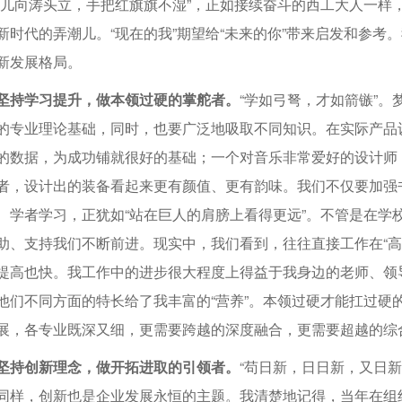
潮儿向涛头立，手把红旗旗不湿”，正如接续奋斗的西工大人一样
新时代的弄潮儿。“现在的我”期望给“未来的你”带来启发和参
新发展格局。
坚持学习提升，做本领过硬的掌舵者。
“学如弓弩，才如箭镞”
的专业理论基础，同时，也要广泛地吸取不同知识。在实际产品
的数据，为成功铺就很好的基础；一个对音乐非常爱好的设计师
者，设计出的装备看起来更有颜值、更有韵味。我们不仅要加强
、学者学习，正犹如“站在巨人的肩膀上看得更远”。不管是在学
助、支持我们不断前进。现实中，我们看到，往往直接工作在“高
提高也快。我工作中的进步很大程度上得益于我身边的老师、领
他们不同方面的特长给了我丰富的“营养”。本领过硬才能扛过硬
展，各专业既深又细，更需要跨越的深度融合，更需要超越的综
坚持创新理念，做开拓进取的引领者。
“苟日新，日日新，又日
同样，创新也是企业发展永恒的主题。我清楚地记得，当年在组