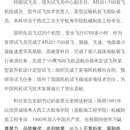
特级试飞员，现为试飞员中心副主任。ARJ21-700首飞
机组成员、型号试飞技术负责人，某型运输机首飞团队成
员。本科毕业于西北工业大学航海学院机械制造工程专业。
陈明先后飞过20个机型，安全飞行5700多小时，作为
首席试飞员完成了ARJ21-700首飞、颤振、失速、地面最小
操纵速度等高风险、高难度科目，完成了第八届珠海航展飞
行表演任务，完成了“小鹰”500飞机适航合格审定试飞和某
型直升机设计定型试飞；组织完成了多项民机横向合同、预
研等试飞任务；填补了我国民机试飞领域多项技术空白，为
中国民机试飞技术发展做出了突出贡献。
时任党总支副书记的崔景元老师这样说：陈明1991年
以优异成绩考入西工大航海学院（原航海工程学院）机械制
造工程专业，1993年加入中国共产党。在校期间他学习
认
真努力，品学兼优，名列前茅
。他为人
正直朴实，温和低