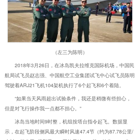
（左三为陈明）
2018年3月26日，在冰岛凯夫拉维克国际机场，中国民
航局试飞员赵志强、中国航空工业集团试飞中心试飞员陈明
驾驶着ARJ21飞机104架机执行了6个起飞和6个着陆。
“如果当天风雨超出试验条件，我还是稍微有些担心，
但是对飞行操作我一点都不担心。”
冰岛当地时间9时整，机组按塔台指令起飞。数据显
示，在起飞阶段侧风最大瞬时风速47.4节（约为87.78公里/