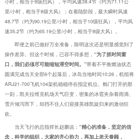
小时，相当于9级烈风），平均风速38.4节（约为71.11公
里/小时，相当于8级大风）；在着陆阶段，最大瞬时风速
48.7节（约为90.19公里/小时，相当于10级狂风），平均风
速35.2节（约为65.19公里/小时，相当于8级大风）。
即便之前已做好万全准备，陈明这次还是明显感觉到了
操作差异。但这个时候，已容不得多想，
“为了抓时间窗
口，我们必须尽可能缩短滞空时间。”
带着不平衡燃油状态
圆满完成当天全部6个起落后，冰岛当地时间10:26，机组将
ARJ21-700飞机104架机稳稳停在指定机位。舱门打开的那
一刻，凯夫拉维克机场天气巨变，密集的冰雹夹杂着雨滴、
雪片倾泻而下，却挡不住人们迎接英雄凯旋归来的激动狂
欢。
当天飞行的总指挥长赵鹏说：
“精心的准备，坚定的信
念，科学的组织，大家的齐心协力，再加上老天眷顾，