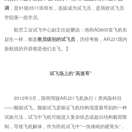
调
，是91级3511班班长，选拔成为试飞员，是我校试飞员
学院第一批学员。
航空工业试飞中心副主任赵鹏说：他和AG600首飞机长
赵生一样，都是
教员级别的试飞员
，历经考验，ARJ21国内
新航线的开辟都是他们去飞。】
试飞场上的“高速哥”
2012年3月，陈明驾驶ARJ21飞机执行Ⅰ类风险科目
——颤振试飞。颤振试飞是验证飞机结构强度最苛刻的一种
试验方法，试飞中飞机可能进入复杂状态或超出结构载荷限
制，导致飞机解体，作为民机试飞中“一块难啃的硬骨头”，