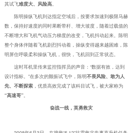
其试飞
难度大、风险高
。
陈明操纵飞机到达指定空域后，按要求加速到极限马赫
数，保持好速度的同时果断带杆、增大坡度，随着过载值的
不断增大和飞机气动压力梯度的改变，飞机抖动起来。陈明
整个身体伴随着飞机剧烈抖动着，操纵变得越来越困难，陈
明屏住呼吸柔和操纵飞机，很快，飞机回到正常状态。
这时耳机里传来监控指挥员的声音：“数据有效，达到
设计指标。”在多次的颤振试飞中，陈明
不畏风险、敢为人
先、不断探索
，优质高效完成了该科目试飞，被大家称为
“高速哥”
。
奋战一线，英勇救灾
2008年6月3日，在搜救“5·12”抗震救灾失事直升机任务