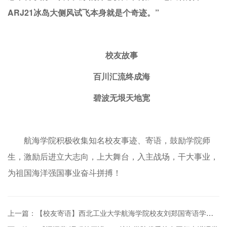
ARJ21冰岛大侧风试飞本身就是个奇迹。”
校友故事
百川汇流终成海
碧波无垠天地宽
航海学院积极收集知名校友事迹、寄语，鼓励学院师
生，激励后进立大志向，上大舞台，入主战场，干大事业，
为祖国海洋强国事业奋斗拼搏！
上一篇：【校友寄语】西北工业大学航海学院校友刘郑国寄语学子：以“后浪”之姿奔涌向前，勇作新时代的弄潮儿