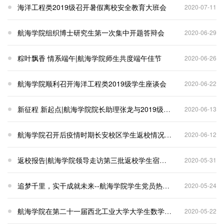
海洋工程类2019级召开暑假离校安全教育大班会
2020-07-11
航海学院组织博士研究生第一次集中开题答辩会
2020-06-29
粽叶飘香 情系端午|航海学院师生共度端午佳节
2020-06-26
航海学院顺利召开海洋工程类2019级学生座谈会
2020-06-22
新征程 新起点|航海学院院长助理张龙与2019级新任学生会干部召开工作研讨会
2020-06-13
航海学院召开后疫情时期长安校区学生返校情况交流会
2020-06-12
返校报告|航海学院领导走访第三批返校学生宿舍并进行慰问
2020-05-31
追梦千里，实干成就未来--航海学院学生党员热议政府工作报告
2020-05-24
航海学院在第二十一届西北工业大学大学生数学建模竞赛中喜获佳绩
2020-05-22