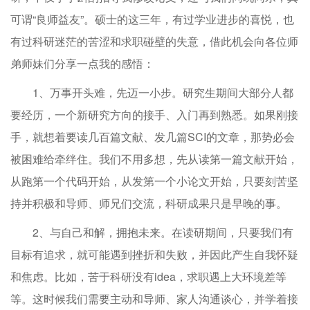
可谓“良师益友”。硕士的这三年，有过学业进步的喜悦，也
有过科研迷茫的苦涩和求职碰壁的失意，借此机会向各位师
弟师妹们分享一点我的感悟：
1、万事开头难，先迈一小步。研究生期间大部分人都
要经历，一个新研究方向的接手、入门再到熟悉。如果刚接
手，就想着要读几百篇文献、发几篇SCI的文章，那势必会
被困难给牵绊住。我们不用多想，先从读第一篇文献开始，
从跑第一个代码开始，从发第一个小论文开始，只要刻苦坚
持并积极和导师、师兄们交流，科研成果只是早晚的事。
2、与自己和解，拥抱未来。在读研期间，只要我们有
目标有追求，就可能遇到挫折和失败，并因此产生自我怀疑
和焦虑。比如，苦于科研没有idea，求职遇上大环境差等
等。这时候我们需要主动和导师、家人沟通谈心，并学着接