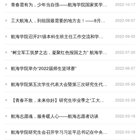
青春需有为，少年当自强——航海学院国家奖学金答辩
2022-10-17
工大航海人，到祖国最需要的地方去！——9月7日新生入学教育活动
2022-09-07
航海学院召开21级本科生班主任工作交流和学风建设会议
2022-09-05
“树立军工筑梦之志，凝聚红色报国之力” 航海学院长三角就业服务专项实践队
2022-07-20
航海学院举办“2022届师生篮球赛”
2022-06-07
航海学院第五次学生代表大会暨第三次研究生代表大会顺利召开！
2022-05-30
【青春不散，未来你好】研究生毕业季之“工大最后一课”
2022-03-29
航海志愿魂，服务暖人心——航海志愿者访谈
2022-03-16
航海学院研究生会召开学习习近平总书记在中央党校（国家行政学院）中青年干部培训班开班式上讲话研讨会
2022-03-16